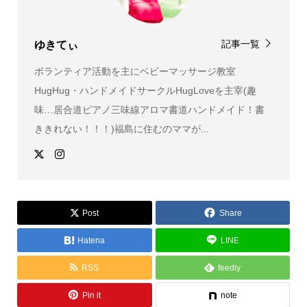
記事一覧
ゆきてぃ
ボランティア活動を主にベビーマッサージ教室
HugHug・ハンドメイドサークルHugLoveを主宰(趣
味…居合道ピアノ三味線アロマ書道ハンドメイド！書
ききれない！！！)福島に住むのママが...
Post
Share
Hatena
LINE
RSS
feedly
Pin it
note