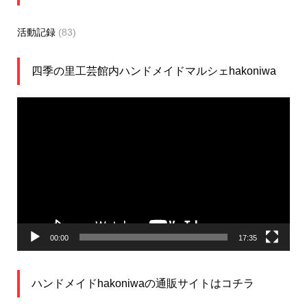
活動記録
(83)
四季の里工芸館内ハンドメイドマルシェhakoniwa
動
画
プ
レ
ー
ヤ
ー
00:00
17:35
ハンドメイドhakoniwaの通販サイトはコチラ