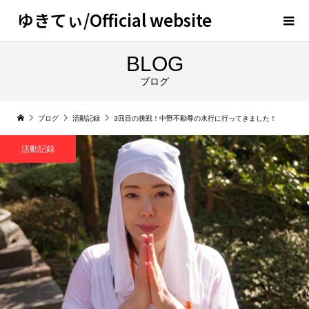
ゆきてぃ/Official website
BLOG
ブログ
ブログ
活動記録
3回目の挑戦！中野不動尊の水行に行ってきました！
活動記録