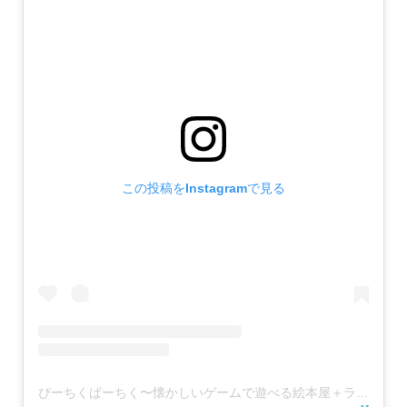
この投稿をInstagramで見る
ぴーちくぱーちく〜懐かしいゲームで遊べる絵本屋＋ラジカセ展示〜(@peachku__perchku)がシェアした投稿