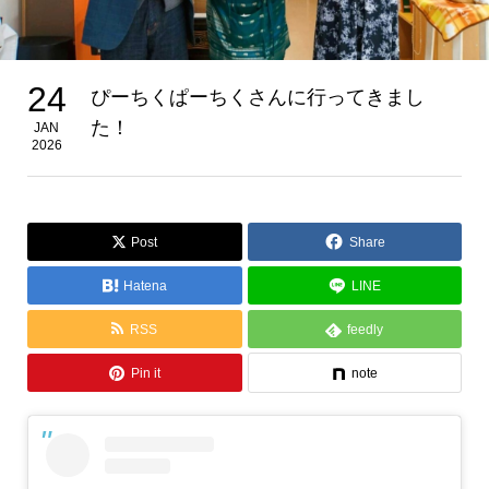
24
ぴーちくぱーちくさんに行ってきまし
た！
JAN
2026
Post
Share
Hatena
LINE
RSS
feedly
Pin it
note