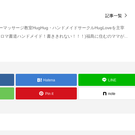
記事一覧
マッサージ教室HugHug・ハンドメイドサークルHugLoveを主宰
ロマ書道ハンドメイド！書ききれない！！！)福島に住むのママが...
Hatena
LINE
Pin it
note