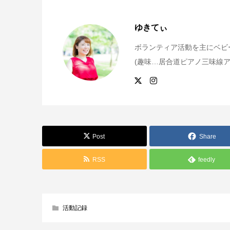
ゆきてぃ
ボランティア活動を主にベビー
(趣味…居合道ピアノ三味線ア
Post
Share
RSS
feedly
活動記録