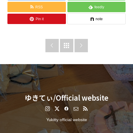
RSS
feedly
Pin it
note



ゆきてぃ/Official website
Yukitty official website