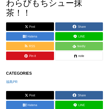
わらびもちシュー抹茶！！
わらびもちシュー抹
茶！！
Post
Share
Hatena
LINE
RSS
feedly
Pin it
note
CATEGORIES
福島PR
Post
Share
Hatena
LINE