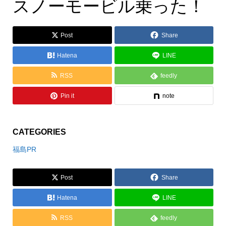
スノーモービル
スノーモービル乗った！
Post
Share
Hatena
LINE
RSS
feedly
Pin it
note
CATEGORIES
福島PR
Post
Share
Hatena
LINE
RSS
feedly