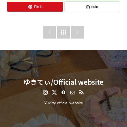
Pin it
note



ゆきてぃ/Official website
Yukitty official website