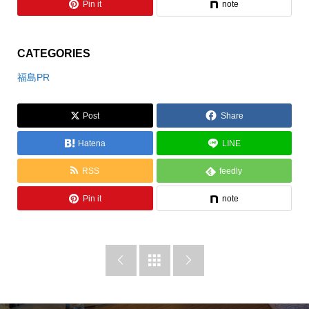
Pin it
note
CATEGORIES
福島PR
Post
Share
Hatena
LINE
RSS
feedly
Pin it
note


