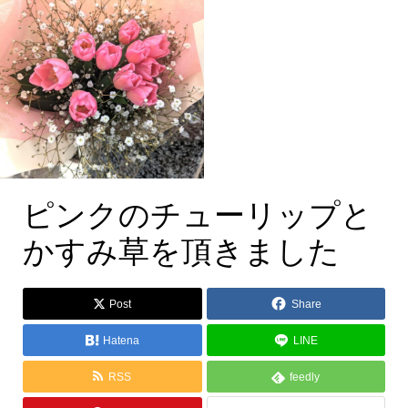
ピンクのチューリップとかすみ草の花束
ピンクのチューリップ
ピンクのチューリップと
かすみ草を頂きました
Post
Share
Hatena
LINE
RSS
feedly