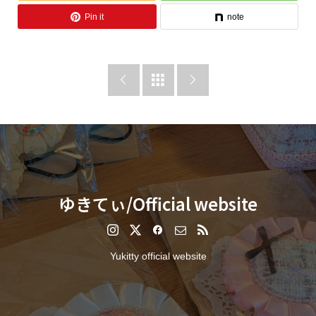
Pin it
note



ゆきてぃ/Official website
Yukitty official website