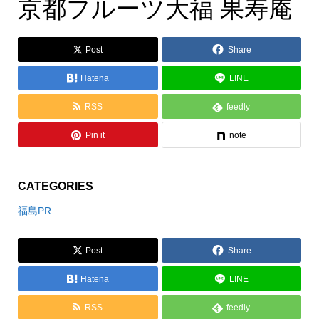
京都フルーツ大福
京都フルーツ大福 果寿庵
Post
Share
Hatena
LINE
RSS
feedly
Pin it
note
CATEGORIES
福島PR
Post
Share
Hatena
LINE
RSS
feedly