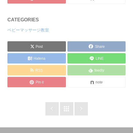
CATEGORIES
ベビーマッサージ教室
Post
Share
Hatena
LINE
RSS
feedly
Pin it
note


