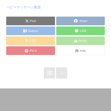
ベビーマッサージ教室
Post
Share
Hatena
LINE
RSS
feedly
Pin it
note

