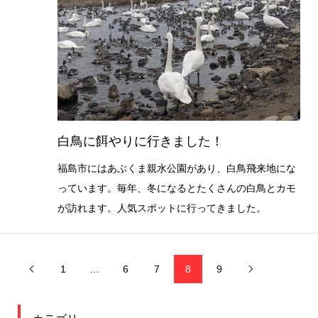
白鳥に餌やりに行きました！
福島市にはあぶくま親水公園があり、白鳥飛来地にな
っています。毎年、冬になるとたくさんの白鳥とカモ
が訪れます。人気スポットに行ってきました。
1
…
6
7
8
9

