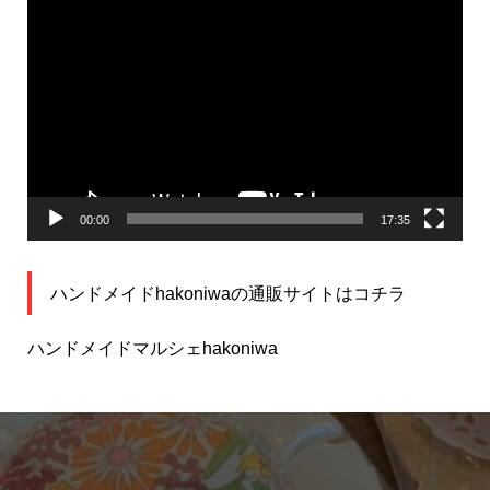
動
画
プ
レ
ー
ヤ
ー
00:00
17:35
ハンドメイドhakoniwaの通販サイトはコチラ
ハンドメイドマルシェhakoniwa