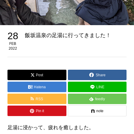
28
飯坂温泉の足湯に行ってきました！
FEB
2022
Post
Share
Hatena
LINE
RSS
feedly
Pin it
note
足湯に浸かって、疲れを癒しました。