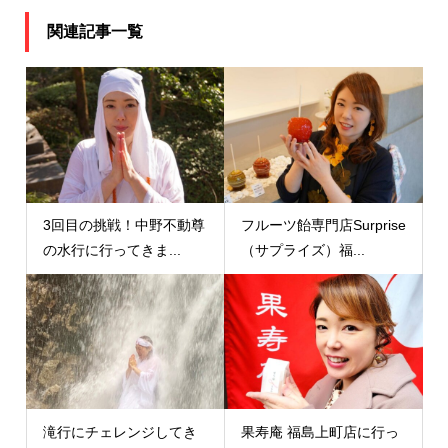
関連記事一覧
3回目の挑戦！中野不動尊
フルーツ飴専門店Surprise
の水行に行ってきま...
（サプライズ）福...
滝行にチェレンジしてき
果寿庵 福島上町店に行っ