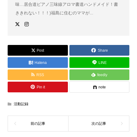
味…居合道ピアノ三味線アロマ書道ハンドメイド！書
ききれない！！！)福島に住むのママが...
Post
Share
Hatena
LINE
RSS
feedly
Pin it
note
活動記録